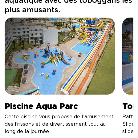
aquatique avec des toboggans les
plus amusants.
Piscine Aqua Parc
Tob
Cette piscine vous propose de l’amusement,
Raftin
des frissons et de divertissement tout au
Slide,
long de la journée.
slide,