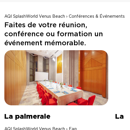
AQI SplashWorld Venus Beach › Conférences & Événements
Faites de votre réunion,
conférence ou formation un
événement mémorable.
La palmeraie
La 
AQI SplashWorld Venus Beach › Faq