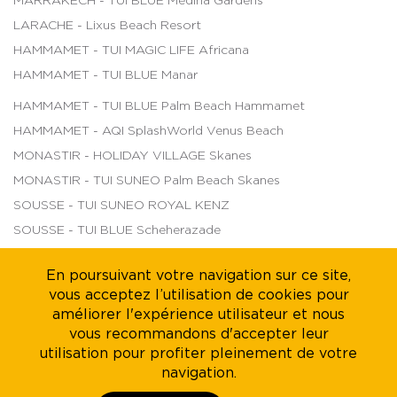
MARRAKECH - TUI BLUE Medina Gardens
LARACHE - Lixus Beach Resort
HAMMAMET - TUI MAGIC LIFE Africana
HAMMAMET - TUI BLUE Manar
HAMMAMET - TUI BLUE Palm Beach Hammamet
HAMMAMET - AQI SplashWorld Venus Beach
MONASTIR - HOLIDAY VILLAGE Skanes
MONASTIR - TUI SUNEO Palm Beach Skanes
SOUSSE - TUI SUNEO ROYAL KENZ
SOUSSE - TUI BLUE Scheherazade
DJERBA - TUI MAGIC LIFE Penelope Beach
En poursuivant votre navigation sur ce site,
DJERBA - TUI BLUE Palm Beach Palace
vous acceptez l’utilisation de cookies pour
TABARKA - Thabraca Thalasso & Diving
améliorer l'expérience utilisateur et nous
vous recommandons d'accepter leur
TOZEUR - Palm Beach Palace
utilisation pour profiter pleinement de votre
TOZEUR - The Mora Sahara Tozeur
navigation.