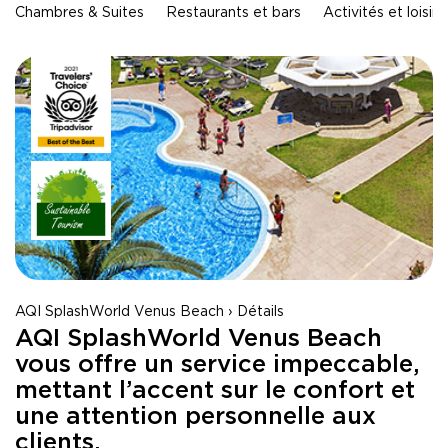
MONASTIR - HOLIDAY VILLAGE Skanes
Chambres & Suites
Restaurants et bars
Activités et loisirs
MONASTIR - TUI SUNEO Palm Beach Skanes
Tabarka - Tunisie
TABARKA - Thabraca Thalasso & Diving
Djerba - Tunisie
DJERBA - TUI MAGIC LIFE Penelope Beach
DJERBA - TUI BLUE Palm Beach Palace
Tozeur - Tunisie
TOZEUR - Palm Beach Palace
TOZEUR - The Mora Sahara Tozeur
AQI SplashWorld Venus Beach › Détails
AQI SplashWorld Venus Beach
Sustainability Report 2023
vous offre un service impeccable,
mettant l’accent sur le confort et
une attention personnelle aux
clients.