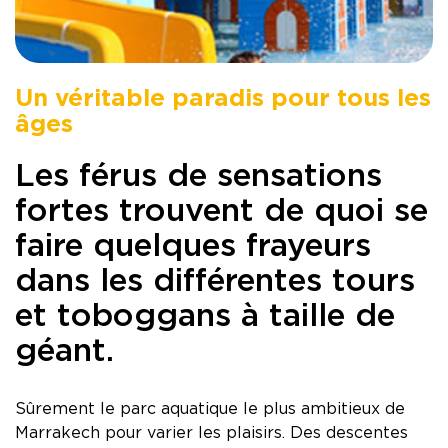
MONASTIR - HOLIDAY VILLAGE Skanes
MONASTIR - TUI SUNEO Palm Beach Skanes
Tabarka - Tunisie
Un véritable paradis pour tous les
TABARKA - Thabraca Thalasso & Diving
âges
Djerba - Tunisie
DJERBA - TUI MAGIC LIFE Penelope Beach
Les férus de sensations
DJERBA - TUI BLUE Palm Beach Palace
fortes trouvent de quoi se
Tozeur - Tunisie
faire quelques frayeurs
TOZEUR - Palm Beach Palace
dans les différentes tours
TOZEUR - The Mora Sahara Tozeur
et toboggans à taille de
géant.
Sûrement le parc aquatique le plus ambitieux de
Marrakech pour varier les plaisirs. Des descentes