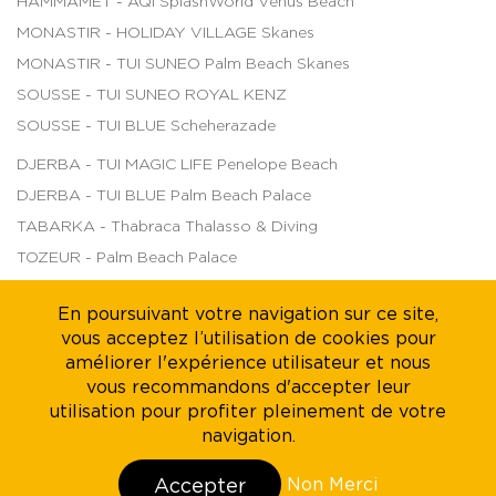
HAMMAMET - AQI SplashWorld Venus Beach
MONASTIR - HOLIDAY VILLAGE Skanes
MONASTIR - TUI SUNEO Palm Beach Skanes
SOUSSE - TUI SUNEO ROYAL KENZ
SOUSSE - TUI BLUE Scheherazade
DJERBA - TUI MAGIC LIFE Penelope Beach
DJERBA - TUI BLUE Palm Beach Palace
TABARKA - Thabraca Thalasso & Diving
TOZEUR - Palm Beach Palace
TOZEUR - The Mora Sahara Tozeur
En poursuivant votre navigation sur ce site,
vous acceptez l’utilisation de cookies pour
améliorer l'expérience utilisateur et nous
À propos de nous
Mentions légales
Carrières
vous recommandons d'accepter leur
utilisation pour profiter pleinement de votre
Durabilité
CGV
navigation.
Non Merci
Accepter